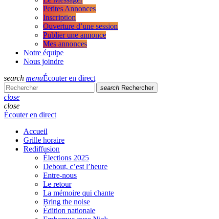
Petites Annonces
Inscription
Ouverture d’une session
Publier une annonce
Mes annonces
Notre équipe
Nous joindre
search
menu
Écouter en direct
search
Rechercher
close
close
Écouter en direct
Accueil
Grille horaire
Rediffusion
Élections 2025
Debout, c’est l’heure
Entre-nous
Le retour
La mémoire qui chante
Bring the noise
Édition nationale