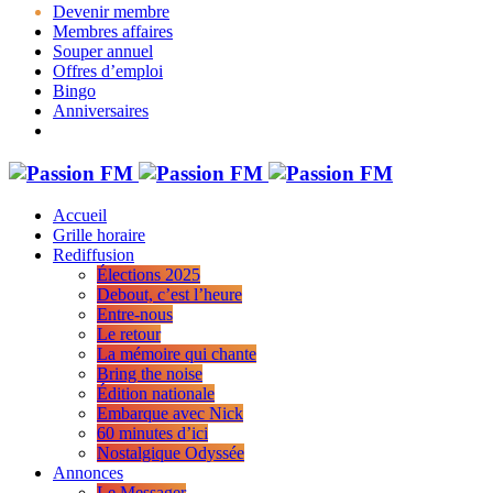
Devenir membre
Membres affaires
Souper annuel
Offres d’emploi
Bingo
Anniversaires
Accueil
Grille horaire
Rediffusion
Élections 2025
Debout, c’est l’heure
Entre-nous
Le retour
La mémoire qui chante
Bring the noise
Édition nationale
Embarque avec Nick
60 minutes d’ici
Nostalgique Odyssée
Annonces
Le Messager