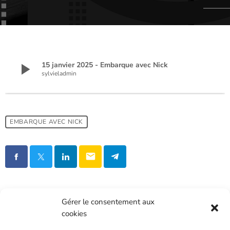
play_arrow
15 janvier 2025 - Embarque avec Nick
sylvieladmin
EMBARQUE AVEC NICK
email
Gérer le consentement aux
cookies
INTÉGRATION ET INFOGRAPHIE:
FOLO