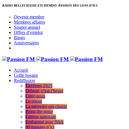
RADIO BELLECHASSE-ETCHEMINS
PASSION DES GENS D’ICI
Devenir membre
Membres affaires
Souper annuel
Offres d’emploi
Bingo
Anniversaires
Accueil
Grille horaire
Rediffusion
Élections 2025
Debout, c’est l’heure
Entre-nous
Le retour
La mémoire qui chante
Bring the noise
Édition nationale
Embarque avec Nick
60 minutes d’ici