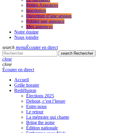
Petites Annonces
Inscription
Ouverture d’une session
Publier une annonce
Mes annonces
Notre équipe
Nous joindre
search
menu
Écouter en direct
search
Rechercher
close
close
Écouter en direct
Accueil
Grille horaire
Rediffusion
Élections 2025
Debout, c’est l’heure
Entre-nous
Le retour
La mémoire qui chante
Bring the noise
Édition nationale