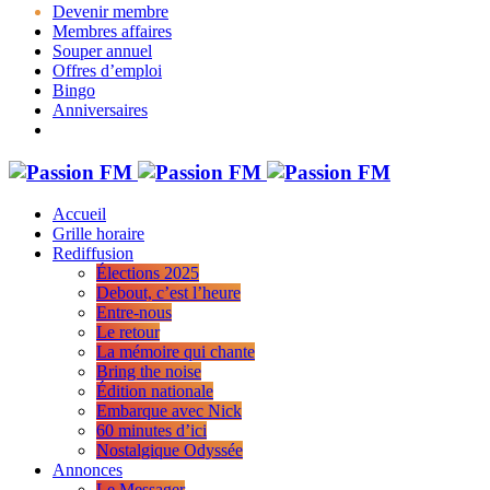
Devenir membre
Membres affaires
Souper annuel
Offres d’emploi
Bingo
Anniversaires
Accueil
Grille horaire
Rediffusion
Élections 2025
Debout, c’est l’heure
Entre-nous
Le retour
La mémoire qui chante
Bring the noise
Édition nationale
Embarque avec Nick
60 minutes d’ici
Nostalgique Odyssée
Annonces
Le Messager