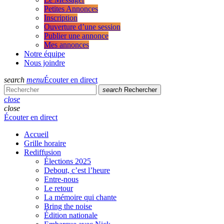
Petites Annonces
Inscription
Ouverture d’une session
Publier une annonce
Mes annonces
Notre équipe
Nous joindre
search
menu
Écouter en direct
search
Rechercher
close
close
Écouter en direct
Accueil
Grille horaire
Rediffusion
Élections 2025
Debout, c’est l’heure
Entre-nous
Le retour
La mémoire qui chante
Bring the noise
Édition nationale