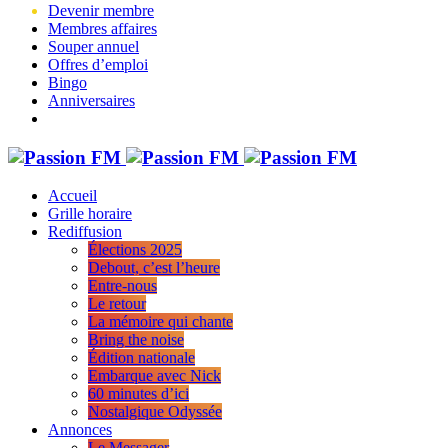
Devenir membre
Membres affaires
Souper annuel
Offres d’emploi
Bingo
Anniversaires
Accueil
Grille horaire
Rediffusion
Élections 2025
Debout, c’est l’heure
Entre-nous
Le retour
La mémoire qui chante
Bring the noise
Édition nationale
Embarque avec Nick
60 minutes d’ici
Nostalgique Odyssée
Annonces
Le Messager