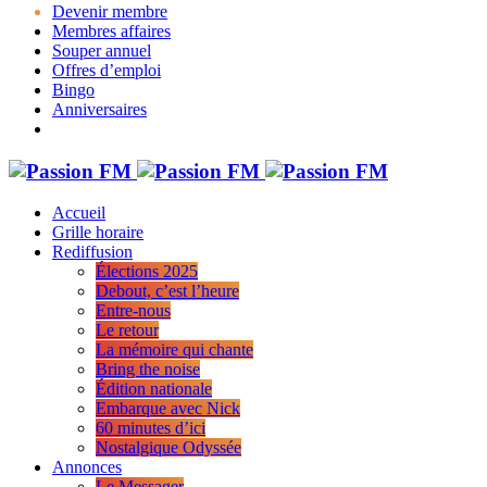
Devenir membre
Membres affaires
Souper annuel
Offres d’emploi
Bingo
Anniversaires
Accueil
Grille horaire
Rediffusion
Élections 2025
Debout, c’est l’heure
Entre-nous
Le retour
La mémoire qui chante
Bring the noise
Édition nationale
Embarque avec Nick
60 minutes d’ici
Nostalgique Odyssée
Annonces
Le Messager