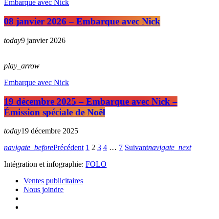
Embarque avec Nick
08 janvier 2026 – Embarque avec Nick
today
9 janvier 2026
play_arrow
Embarque avec Nick
19 décembre 2025 – Embarque avec Nick –
Émission spéciale de Noël
today
19 décembre 2025
navigate_before
Précédent
1
2
3
4
…
7
Suivant
navigate_next
Intégration et infographie:
FOLO
Ventes publicitaires
Nous joindre