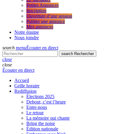
Petites Annonces
Inscription
Ouverture d’une session
Publier une annonce
Mes annonces
Notre équipe
Nous joindre
search
menu
Écouter en direct
search
Rechercher
close
close
Écouter en direct
Accueil
Grille horaire
Rediffusion
Élections 2025
Debout, c’est l’heure
Entre-nous
Le retour
La mémoire qui chante
Bring the noise
Édition nationale