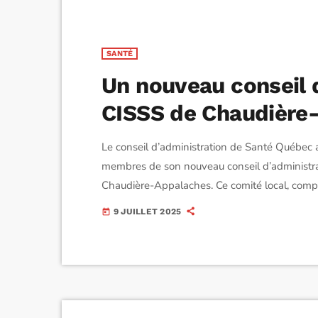
SANTÉ
Un nouveau conseil 
CISSS de Chaudière
Le conseil d’administration de Santé Québec a 
membres de son nouveau conseil d’administra
Chaudière-Appalaches. Ce comité local, com
l’automne prochain. Présidé par le PDG Patrick 
9 JUILLET 2025
today
regroupe des représentants variés : usagers, 
des affaires et […]