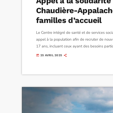
Appel à la solidarité
Chaudière-Appalach
familles d’accueil
Le Centre intégré de santé et de services so
appel à la population afin de recruter de nouv
17 ans, incluant ceux ayant des besoins partic
région. Ces enfants, parfois en situation de v
25 AVRIL 2025
today
intellectuelle ou un trouble du spectre de […]