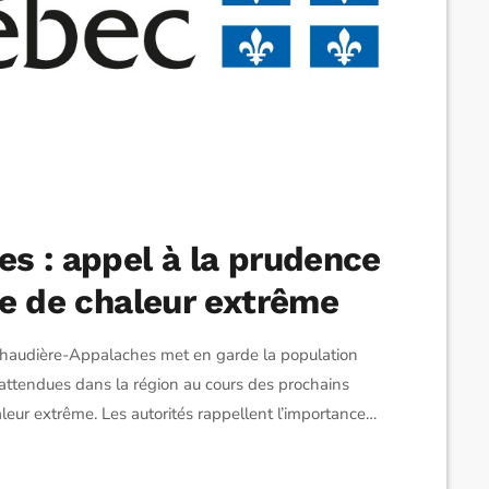
s : appel à la prudence
ue de chaleur extrême
Chaudière-Appalaches met en garde la population
 attendues dans la région au cours des prochains
aleur extrême. Les autorités rappellent l’importance
 boissons alcoolisées, caféinées ou sucrées, et de
it frais ou climatisé. Elles recommandent […]