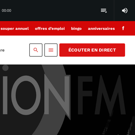
volume_up
playlist_play
00:00
souper annuel
offres d’emploi
bingo
anniversaires
search
menu
ÉCOUTER EN DIRECT
dre