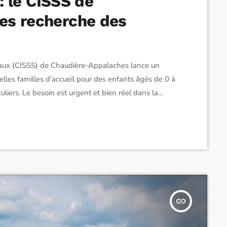
 : le CISSS de
es recherche des
ciaux (CISSS) de Chaudière-Appalaches lance un
elles familles d’accueil pour des enfants âgés de 0 à
uliers. Le besoin est urgent et bien réel dans la
ulnérabilité ou vivant avec une déficience physique,
insert_link