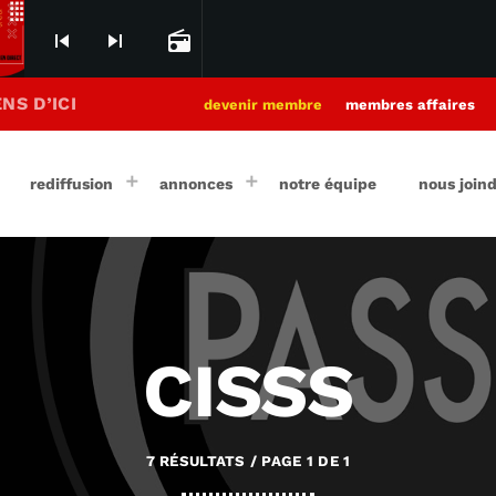
skip_previous
skip_next
radio
NS D’ICI
devenir membre
membres affaires
rediffusion
annonces
notre équipe
nous join
CISSS
7 RÉSULTATS / PAGE 1 DE 1