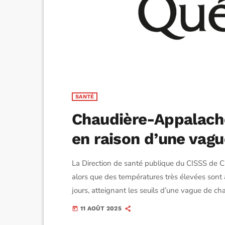
SANTÉ
Chaudière-Appalache
en raison d’une vag
La Direction de santé publique du CISSS de 
alors que des températures très élevées sont
jours, atteignant les seuils d’une vague de ch
de boire de l’eau régulièrement, de limiter les
11 AOÛT 2025
today
passer plusieurs heures par jour dans un endro