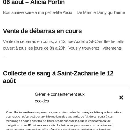
06 août – Alicia Fortin
Bon anniversaire à ma petite-fille Alicia ! De Mamie Dany qui t’aime
Vente de débarras en cours
Vente de débarras en cours, au 13, rue Audet à St-Camille-de-Lellis,
ouvert à tous les jours de 8h à 20h. Vous y trouverez : vêtements
…
Collecte de sang à Saint-Zacharie le 12
août
Héma-Québec vous invite à participer à une collecte de sang le
Gérer le consentement aux
mercredi 12 août au Centre municipal des loisirs -Aréna, situé au
cookies
679, 12e Avenue …
Pour offrir les meilleures expériences, nous utilisons des technologies telles que les cookies
pour stocker et/ou accéder aux informations des appareils. Le fait de consentir à ces
technologies nous permettra de traiter des données telles que le comportement de
navigation ou les ID uniques sur ce site. Le fait de ne pas consentir ou de retirer son
consentement peut avoir un effet négatif sur certaines caractéristiques et fonctions.