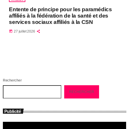
Entente de principe pour les paramédics
affiliés à la fédération de la santé et des
services sociaux affiliés à la CSN
today
27 juillet 2026
Rechercher
RECHERCHER
Publicité