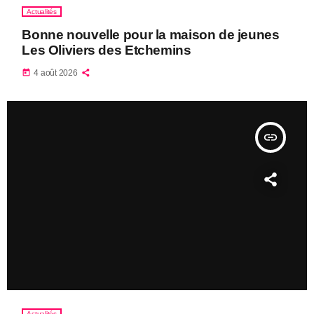
Actualités
Bonne nouvelle pour la maison de jeunes
Les Oliviers des Etchemins
today
4 août 2026
insert_link
Actualités