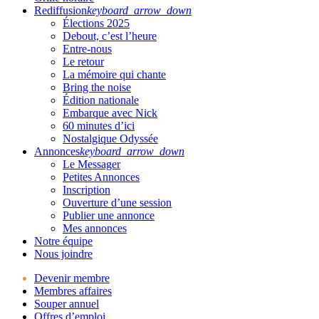
Rediffusion
keyboard_arrow_down
Élections 2025
Debout, c’est l’heure
Entre-nous
Le retour
La mémoire qui chante
Bring the noise
Édition nationale
Embarque avec Nick
60 minutes d’ici
Nostalgique Odyssée
Annonces
keyboard_arrow_down
Le Messager
Petites Annonces
Inscription
Ouverture d’une session
Publier une annonce
Mes annonces
Notre équipe
Nous joindre
Devenir membre
Membres affaires
Souper annuel
Offres d’emploi