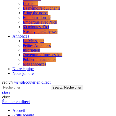
Le retour
La mémoire qui chante
Bring the noise
Édition nationale
Embarque avec Nick
60 minutes d’ici
Nostalgique Odyssée
Annonces
Le Messager
Petites Annonces
Inscription
Ouverture d’une session
Publier une annonce
Mes annonces
Notre équipe
Nous joindre
search
menu
Écouter en direct
search
Rechercher
close
close
Écouter en direct
Accueil
Grille horaire