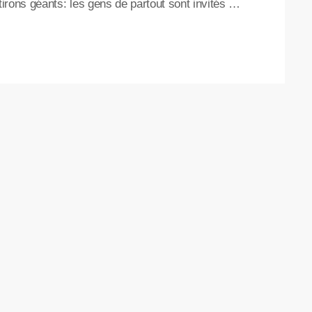
rons géants: les gens de partout sont invités à
mbre dès 10h, et la pesée aura lieu à 13h. Un
 12 […]