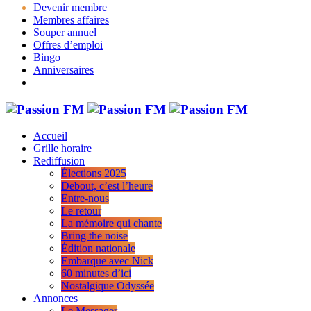
Devenir membre
Membres affaires
Souper annuel
Offres d’emploi
Bingo
Anniversaires
Accueil
Grille horaire
Rediffusion
Élections 2025
Debout, c’est l’heure
Entre-nous
Le retour
La mémoire qui chante
Bring the noise
Édition nationale
Embarque avec Nick
60 minutes d’ici
Nostalgique Odyssée
Annonces
Le Messager