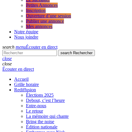
Petites Annonces
Inscription
Ouverture d’une session
Publier une annonce
Mes annonces
Notre équipe
Nous joindre
search
menu
Écouter en direct
search
Rechercher
close
close
Écouter en direct
Accueil
Grille horaire
Rediffusion
Élections 2025
Debout, c’est l’heure
Entre-nous
Le retour
La mémoire qui chante
Bring the noise
Édition nationale