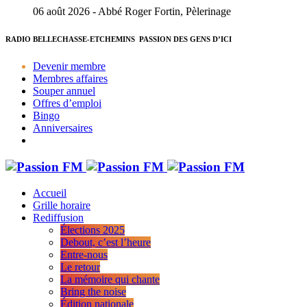
06 août 2026 - Abbé Roger Fortin, Pèlerinage
RADIO BELLECHASSE-ETCHEMINS
PASSION DES GENS D’ICI
Devenir membre
Membres affaires
Souper annuel
Offres d’emploi
Bingo
Anniversaires
Accueil
Grille horaire
Rediffusion
Élections 2025
Debout, c’est l’heure
Entre-nous
Le retour
La mémoire qui chante
Bring the noise
Édition nationale