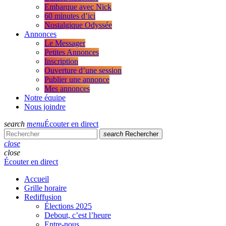
Embarque avec Nick
60 minutes d’ici
Nostalgique Odyssée
Annonces
Le Messager
Petites Annonces
Inscription
Ouverture d’une session
Publier une annonce
Mes annonces
Notre équipe
Nous joindre
search
menu
Écouter en direct
search
Rechercher
close
close
Écouter en direct
Accueil
Grille horaire
Rediffusion
Élections 2025
Debout, c’est l’heure
Entre-nous