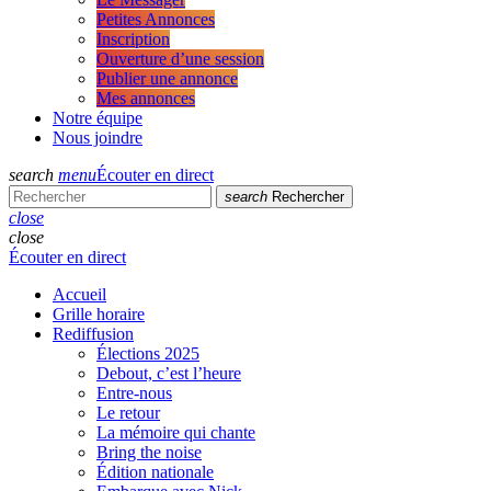
Petites Annonces
Inscription
Ouverture d’une session
Publier une annonce
Mes annonces
Notre équipe
Nous joindre
search
menu
Écouter en direct
search
Rechercher
close
close
Écouter en direct
Accueil
Grille horaire
Rediffusion
Élections 2025
Debout, c’est l’heure
Entre-nous
Le retour
La mémoire qui chante
Bring the noise
Édition nationale