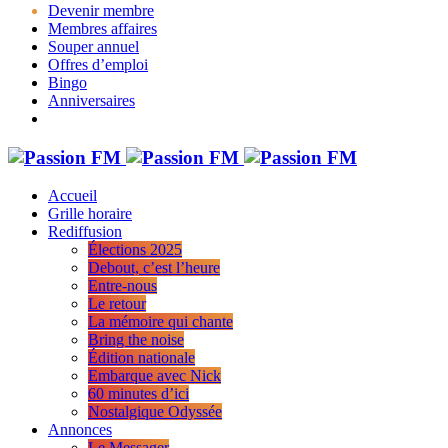
Devenir membre
Membres affaires
Souper annuel
Offres d’emploi
Bingo
Anniversaires
Accueil
Grille horaire
Rediffusion
Élections 2025
Debout, c’est l’heure
Entre-nous
Le retour
La mémoire qui chante
Bring the noise
Édition nationale
Embarque avec Nick
60 minutes d’ici
Nostalgique Odyssée
Annonces
Le Messager