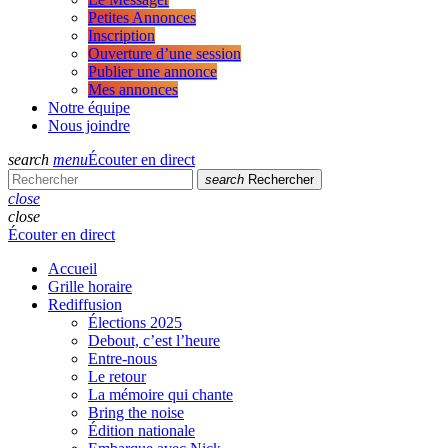
Petites Annonces
Inscription
Ouverture d’une session
Publier une annonce
Mes annonces
Notre équipe
Nous joindre
search
menu
Écouter en direct
search
Rechercher
close
close
Écouter en direct
Accueil
Grille horaire
Rediffusion
Élections 2025
Debout, c’est l’heure
Entre-nous
Le retour
La mémoire qui chante
Bring the noise
Édition nationale