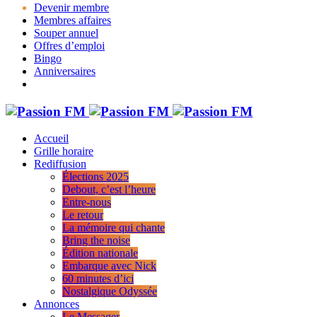
Devenir membre
Membres affaires
Souper annuel
Offres d’emploi
Bingo
Anniversaires
Accueil
Grille horaire
Rediffusion
Élections 2025
Debout, c’est l’heure
Entre-nous
Le retour
La mémoire qui chante
Bring the noise
Édition nationale
Embarque avec Nick
60 minutes d’ici
Nostalgique Odyssée
Annonces
Le Messager