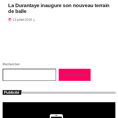
La Durantaye inaugure son nouveau terrain
de balle
today
13 juillet 2026
Rechercher
RECHERCHER
Publicité