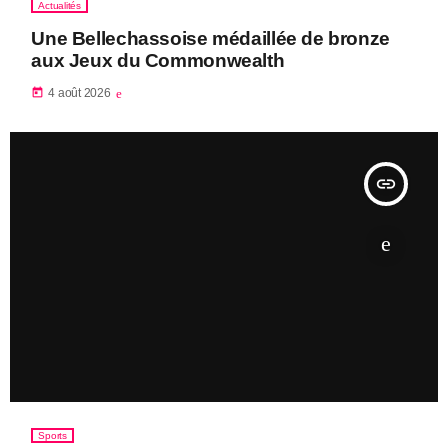
Actualités
Une Bellechassoise médaillée de bronze
aux Jeux du Commonwealth
today
4 août 2026
insert_link
Sports