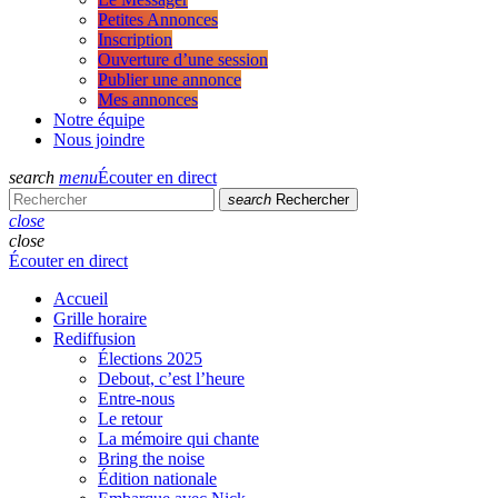
Petites Annonces
Inscription
Ouverture d’une session
Publier une annonce
Mes annonces
Notre équipe
Nous joindre
search
menu
Écouter en direct
search
Rechercher
close
close
Écouter en direct
Accueil
Grille horaire
Rediffusion
Élections 2025
Debout, c’est l’heure
Entre-nous
Le retour
La mémoire qui chante
Bring the noise
Édition nationale