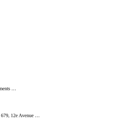
tements …
 au 679, 12e Avenue …