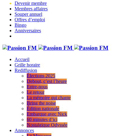
Devenir membre
Membres affaires
Souper annuel
Offres d’emploi
Bingo
Anniversaires
Accueil
Grille horaire
Rediffusion
Élections 2025
Debout, c’est l’heure
Entre-nous
Le retour
La mémoire qui chante
Bring the noise
Édition nationale
Embarque avec Nick
60 minutes d’ici
Nostalgique Odyssée
Annonces
Le Messager