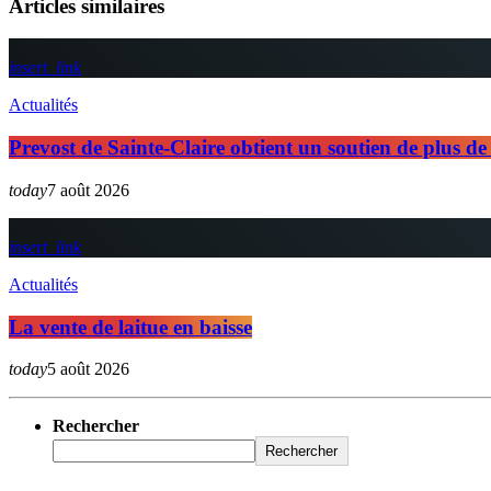
Articles similaires
insert_link
Actualités
Prevost de Sainte-Claire obtient un soutien de plus de 
today
7 août 2026
insert_link
Actualités
La vente de laitue en baisse
today
5 août 2026
Rechercher
Rechercher