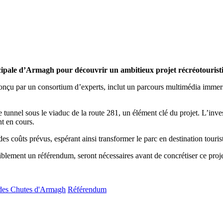
nicipale d’Armagh pour découvrir un ambitieux projet récréotourist
nçu par un consortium d’experts, inclut un parcours multimédia immersif
le tunnel sous le viaduc de la route 281, un élément clé du projet. L’i
t en cours.
 des coûts prévus, espérant ainsi transformer le parc en destination touri
siblement un référendum, seront nécessaires avant de concrétiser ce proje
des Chutes d'Armagh
Référendum