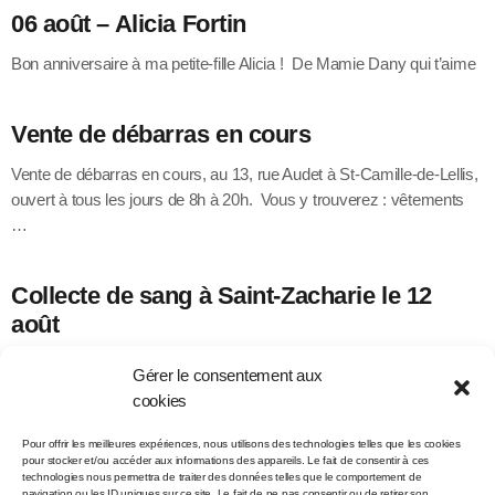
06 août – Alicia Fortin
Bon anniversaire à ma petite-fille Alicia ! De Mamie Dany qui t’aime
Vente de débarras en cours
Vente de débarras en cours, au 13, rue Audet à St-Camille-de-Lellis,
ouvert à tous les jours de 8h à 20h. Vous y trouverez : vêtements
…
Collecte de sang à Saint-Zacharie le 12
août
Héma-Québec vous invite à participer à une collecte de sang le
Gérer le consentement aux
mercredi 12 août au Centre municipal des loisirs -Aréna, situé au
cookies
679, 12e Avenue …
Pour offrir les meilleures expériences, nous utilisons des technologies telles que les cookies
pour stocker et/ou accéder aux informations des appareils. Le fait de consentir à ces
technologies nous permettra de traiter des données telles que le comportement de
navigation ou les ID uniques sur ce site. Le fait de ne pas consentir ou de retirer son