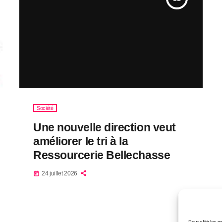
Société
Une nouvelle direction veut
améliorer le tri à la
Ressourcerie Bellechasse
24 juillet 2026
today
Pour offrir les 