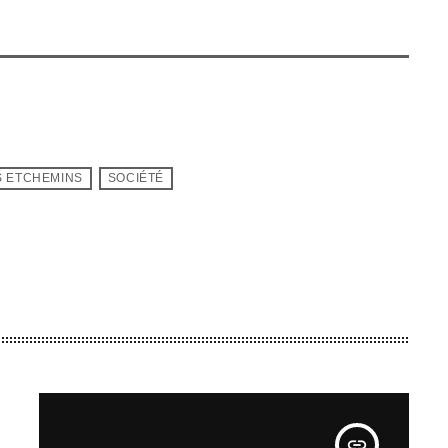
S ETCHEMINS
SOCIÉTÉ
insert_link