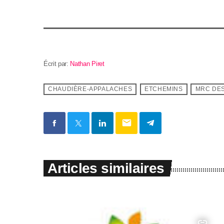
Écrit par:
Nathan Piret
CHAUDIÈRE-APPALACHES
ETCHEMINS
MRC DE
email
Articles similaires
insert_link