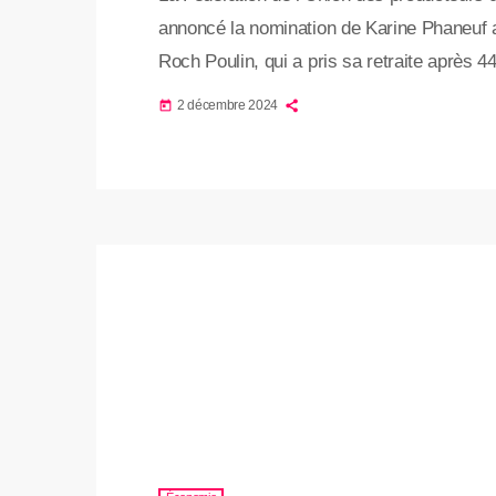
annoncé la nomination de Karine Phaneuf a
Roch Poulin, qui a pris sa retraite après 44
l’assemblée générale annuelle du 29 octobr
2 décembre 2024
today
agronomie de l’Université Laval, d’une maî
en administration des […]