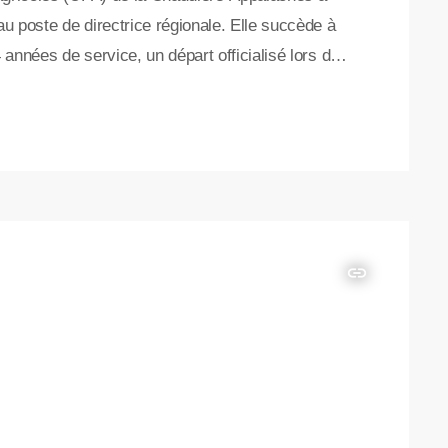
u poste de directrice régionale. Elle succède à
 années de service, un départ officialisé lors de
e dernier. Titulaire d’un baccalauréat en
trise en gestion des personnes et d’une maîtrise
insert_link