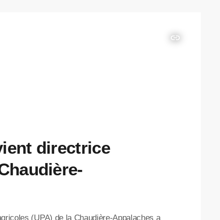
insert_link
ent directrice
 Chaudière-
agricoles (UPA) de la Chaudière-Appalaches a