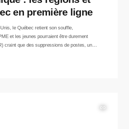
ec en première ligne
nis, le Québec retient son souffle,
 PME et les jeunes pourraient être durement
) craint que des suppressions de postes, un
ne hausse du chômage compromettent
ant qu’organisation œuvrant depuis plus de 30
n région, PAJR souligne […]
insert_link