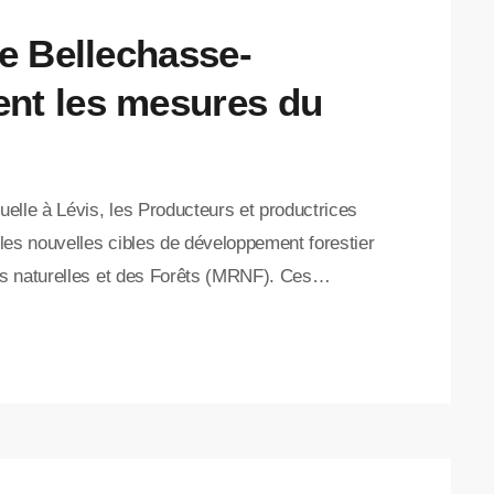
de Bellechasse-
nt les mesures du
elle à Lévis, les Producteurs et productrices
les nouvelles cibles de développement forestier
s naturelles et des Forêts (MRNF). Ces
articulièrement les producteurs de Bellechasse-
e à l’économie régionale. Luc Goulet, président
ernement, qui favorise les coupes forestières