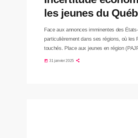
les jeunes du Québ
Face aux annonces imminentes des États-U
particulièrement dans ses régions, où les
touchés. Place aux jeunes en région (PAJR
ralentissement des investissements et u
31 janvier 2025
today
l’établissement des jeunes en région. En t
ans à favoriser l’intégration des jeunes e