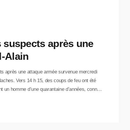
is suspects après une
l-Alain
cts après une attaque armée survenue mercredi
laches. Vers 14 h 15, des coups de feu ont été
ant un homme d’une quarantaine d’années, connu
nsportée à l’hôpital, mais sa vie n’est pas en
éclenchant une opération policière. […]