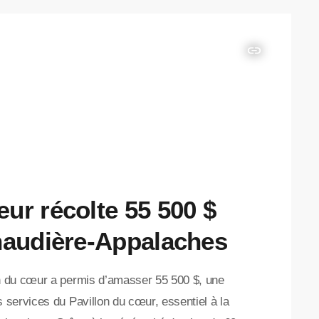
insert_link
ur récolte 55 500 $
haudière-Appalaches
n du cœur a permis d’amasser 55 500 $, une
services du Pavillon du cœur, essentiel à la