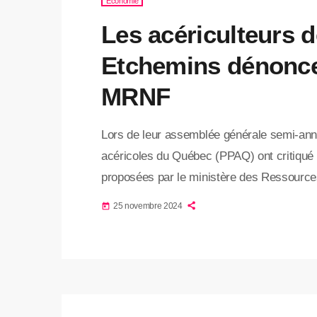
Économie
Les acériculteurs 
Etchemins dénonce
MRNF
Lors de leur assemblée générale semi-annu
acéricoles du Québec (PPAQ) ont critiqué 
proposées par le ministère des Ressource
mesures, jugées restrictives, inquiètent p
25 novembre 2024
today
Etchemins, où l’acériculture est essentiell
des PPAQ, a dénoncé les priorités du gouv
aux dépens […]