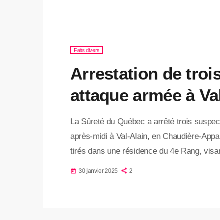
Faits divers
Arrestation de tro
attaque armée à Va
La Sûreté du Québec a arrêté trois suspe
après-midi à Val-Alain, en Chaudière-Appa
tirés dans une résidence du 4e Rang, vis
des services policiers. La victime a été tra
30 janvier 2025
2
today
danger. Les assaillants ont pris la fuite, d