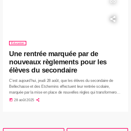
insert_link
Éducation
Une rentrée marquée par de
nouveaux règlements pour les
élèves du secondaire
C’est aujourd’hui, jeudi 28 août, que les élèves du secondaire de
Bellechasse et des Etchemins effectuent leur rentrée scolaire,
marquée par la mise en place de nouvelles règles qui transformeront
leur quotidien. Dès maintenant, l’usage du cellulaire, des écouteurs et
today
28 août 2025
des tablettes est interdit durant toute la journée, y compris aux
pauses et sur l’heure du dîner, une mesure qui suscite de vives
réactions chez les adolescents. Plusieurs jeunes reconnaissent […]