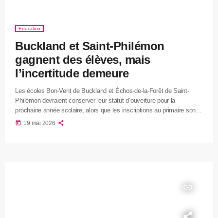
Éducation
Buckland et Saint-Philémon
gagnent des élèves, mais
l’incertitude demeure
Les écoles Bon-Vent de Buckland et Échos-de-la-Forêt de Saint-
Philémon devraient conserver leur statut d’ouverture pour la
prochaine année scolaire, alors que les inscriptions au primaire sont
en hausse dans les deux milieux. À Saint-Philémon, 35 élèves
today
19 mai 2026
étaient inscrits au primaire en date du 4 mars, alors que le Centre de
services scolaire de la Côte-du-Sud en prévoyait plutôt 29 dans son
plus récent plan triennal. À Buckland, le nombre d’inscriptions […]
insert_link