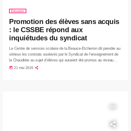
Éducation
Promotion des élèves sans acquis
: le CSSBE répond aux
inquiétudes du syndicat
Le Centre de services scolaire de la Beauce-Etchemin dit prendre au
sérieux les constats soulevés par le Syndicat de l’enseignement de
la Chaudière au sujet d’élèves qui auraient été promus au niveau
supérieur sans avoir les acquis nécessaires. Selon les données
today
21 mai 2026
présentées par le syndicat, 26 % des enseignants sondés affirment
que certains élèves ont été promus malgré une recommandation de
redoublement ou de transfert en classe spécialisée. Le sondage, […]
insert_link