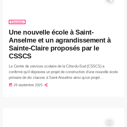
Éducation
Une nouvelle école à Saint-
Anselme et un agrandissement à
Sainte-Claire proposés par le
CSSCS
Le Centre de services scolaire de la Côte-du-Sud (CSSCS) a
confirmé qu’il déposera un projet de construction d’une nouvelle école
primaire de dix classes à Saint-Anselme ainsi qu’un projet
d’agrandissement de l’école Morissette à Sainte-Claire. La directrice
today
26 septembre 2025
générale, Rachelle Bégin, précise que l’option d’agrandir de nouveau
l’école Provencher a été écartée en raison de contraintes de sécurité
et de l’impossibilité d’ajouter davantage d’espace sur le site actuel.
Quant à Saint-Anselme, […]
insert_link