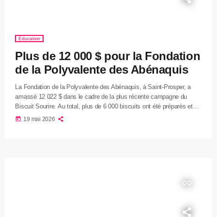
Éducation
Plus de 12 000 $ pour la Fondation
de la Polyvalente des Abénaquis
La Fondation de la Polyvalente des Abénaquis, à Saint-Prosper, a
amassé 12 022 $ dans le cadre de la plus récente campagne du
Biscuit Sourire. Au total, plus de 6 000 biscuits ont été préparés et
vendus entre le 27 avril et le 3 mai. Il s’agissait d’une deuxième
today
19 mai 2026
participation pour la fondation, qui a pu compter sur l’implication de
plus de 30 bénévoles. Plusieurs entreprises ont aussi contribué à […]
insert_link