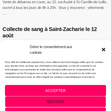
Vente de débarras en cours, au 13, rue Audet à St-Camille-de-Lellis,
ouvert à tous les jours de 8h à 20h. Vous y trouverez : vêtements
…
Collecte de sang à Saint-Zacharie le 12
août
Héma-Québec vous invite à participer à une collecte de sang le
Gérer le consentement aux
mercredi 12 août au Centre municipal des loisirs -Aréna, situé au
cookies
679, 12e Avenue …
Pour offrir les meilleures expériences, nous utilisons des technologies telles que les cookies
pour stocker et/ou accéder aux informations des appareils. Le fait de consentir à ces
technologies nous permettra de traiter des données telles que le comportement de
navigation ou les ID uniques sur ce site. Le fait de ne pas consentir ou de retirer son
consentement peut avoir un effet négatif sur certaines caractéristiques et fonctions.
Intégration et infographie:
FOLO
ACCEPTER
VENTES PUBLICITAIRES
NOUS JOINDRE
REFUSER