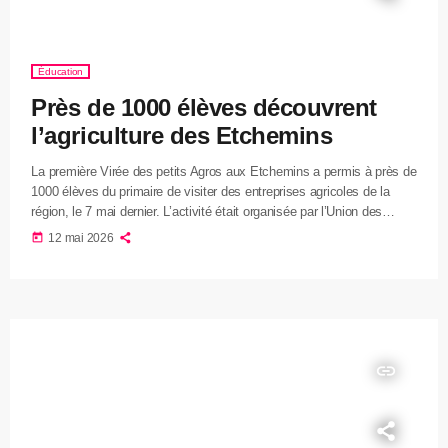
Éducation
Près de 1000 élèves découvrent
l’agriculture des Etchemins
La première Virée des petits Agros aux Etchemins a permis à près de
1000 élèves du primaire de visiter des entreprises agricoles de la
région, le 7 mai dernier. L’activité était organisée par l’Union des
producteurs agricoles de Chaudière-Appalaches, en collaboration
today
12 mai 2026
avec la MRC des Etchemins. L’initiative visait à rapprocher les
jeunes du milieu agricole, en leur permettant de voir concrètement le
travail des producteurs et la réalité des entreprises […]
insert_link