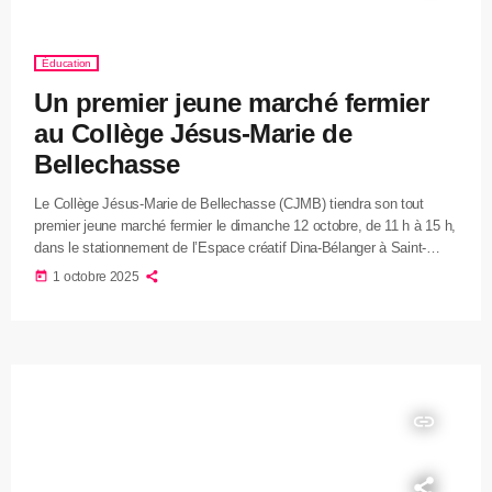
Éducation
Un premier jeune marché fermier
au Collège Jésus-Marie de
Bellechasse
Le Collège Jésus-Marie de Bellechasse (CJMB) tiendra son tout
premier jeune marché fermier le dimanche 12 octobre, de 11 h à 15 h,
dans le stationnement de l’Espace créatif Dina-Bélanger à Saint-
Michel-de-Bellechasse. En cas de mauvais temps, l’événement sera
today
1 octobre 2025
relocalisé au rez-de-chaussée du collège. Organisé par un groupe
d’élèves, le marché mettra en valeur leur esprit entrepreneurial et
leurs compétences organisationnelles. Une dizaine de producteurs
locaux y prendront part afin […]
insert_link