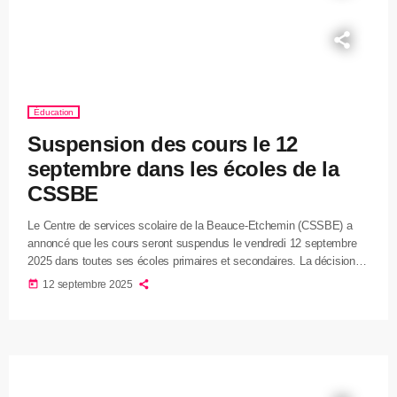
Éducation
Suspension des cours le 12
septembre dans les écoles de la
CSSBE
Le Centre de services scolaire de la Beauce-Etchemin (CSSBE) a
annoncé que les cours seront suspendus le vendredi 12 septembre
2025 dans toutes ses écoles primaires et secondaires. La décision
découle du retrait temporaire des autobus Lion, qui doivent subir des
today
12 septembre 2025
inspections préventives. Malgré cette suspension, les services de
garde demeurent ouverts pour accueillir les élèves. Tout le personnel
est tenu de se présenter au travail selon l’horaire prévu, avec […]