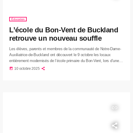
Éducation
L’école du Bon-Vent de Buckland
retrouve un nouveau souffle
Les élèves, parents et membres de la communauté de Notre-Dame-
Auxiliatrice-de-Buckland ont découvert le 9 octobre les locaux
entièrement modernisés de l’école primaire du Bon-Vent, lors d’une
cérémonie d’inauguration jumelée à une journée portes ouvertes.
today
10 octobre 2025
L’établissement a bénéficié d’une remise aux normes majeure d’une
durée d’un an, réalisée grâce à une aide financière de 5 millions de
dollars octroyée par le ministère de l’Éducation au Centre de services
scolaire de la […]
insert_link