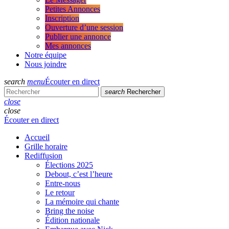
Petites Annonces
Inscription
Ouverture d’une session
Publier une annonce
Mes annonces
Notre équipe
Nous joindre
search
menu
Écouter en direct
search
Rechercher
close
close
Écouter en direct
Accueil
Grille horaire
Rediffusion
Élections 2025
Debout, c’est l’heure
Entre-nous
Le retour
La mémoire qui chante
Bring the noise
Édition nationale