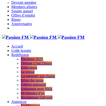
Devenir membre
Membres affaires
Souper annuel
Offres d’emploi
Bingo
Anniversaires
Accueil
Grille horaire
Rediffusion
Élections 2025
Debout, c’est l’heure
Entre-nous
Le retour
La mémoire qui chante
Bring the noise
Édition nationale
Embarque avec Nick
60 minutes d’ici
Nostalgique Odyssée
Annonces
Le Messager