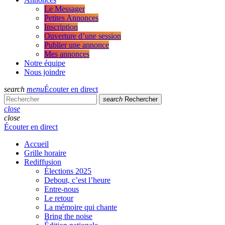
Le Messager
Petites Annonces
Inscription
Ouverture d’une session
Publier une annonce
Mes annonces
Notre équipe
Nous joindre
search
menu
Écouter en direct
search
Rechercher
close
close
Écouter en direct
Accueil
Grille horaire
Rediffusion
Élections 2025
Debout, c’est l’heure
Entre-nous
Le retour
La mémoire qui chante
Bring the noise