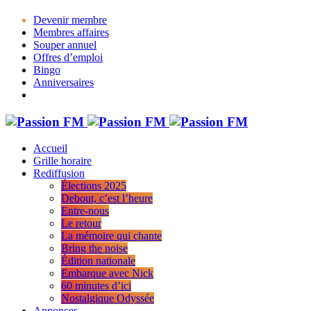
Devenir membre
Membres affaires
Souper annuel
Offres d’emploi
Bingo
Anniversaires
Accueil
Grille horaire
Rediffusion
Élections 2025
Debout, c’est l’heure
Entre-nous
Le retour
La mémoire qui chante
Bring the noise
Édition nationale
Embarque avec Nick
60 minutes d’ici
Nostalgique Odyssée
Annonces