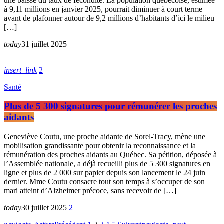
une baisse du taux de fécondité. La population québécoise, estimée
à 9,11 millions en janvier 2025, pourrait diminuer à court terme
avant de plafonner autour de 9,2 millions d’habitants d’ici le milieu
[…]
today
31 juillet 2025
insert_link
2
Santé
Plus de 5 300 signatures pour rémunérer les proches
aidants
Geneviève Coutu, une proche aidante de Sorel-Tracy, mène une
mobilisation grandissante pour obtenir la reconnaissance et la
rémunération des proches aidants au Québec. Sa pétition, déposée à
l’Assemblée nationale, a déjà recueilli plus de 5 300 signatures en
ligne et plus de 2 000 sur papier depuis son lancement le 24 juin
dernier. Mme Coutu consacre tout son temps à s’occuper de son
mari atteint d’Alzheimer précoce, sans recevoir de […]
today
30 juillet 2025
2