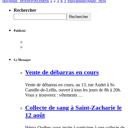
navigate_before
Précédent
1
2
3
4
5
Suivant
navigate_next
Rechercher
Rechercher
Publicité
Le Messager
Vente de débarras en cours
Vente de débarras en cours, au 13, rue Audet à St-
Camille-de-Lellis, ouvert à tous les jours de 8h à 20h.
Vous y trouverez : vêtements …
Collecte de sang à Saint-Zacharie le
12 août
Héma-Québec vous invite à participer à une collecte de