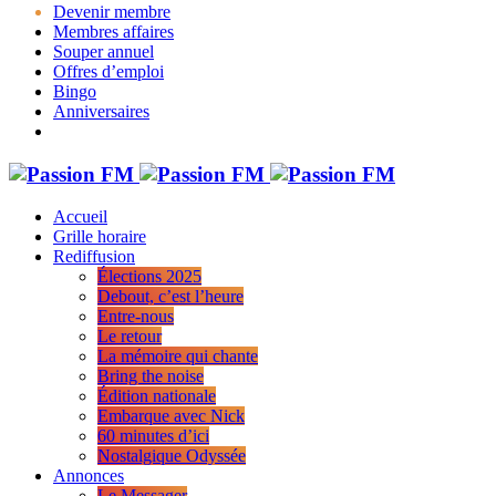
Devenir membre
Membres affaires
Souper annuel
Offres d’emploi
Bingo
Anniversaires
Accueil
Grille horaire
Rediffusion
Élections 2025
Debout, c’est l’heure
Entre-nous
Le retour
La mémoire qui chante
Bring the noise
Édition nationale
Embarque avec Nick
60 minutes d’ici
Nostalgique Odyssée
Annonces
Le Messager