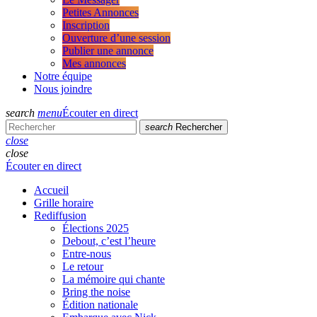
Petites Annonces
Inscription
Ouverture d’une session
Publier une annonce
Mes annonces
Notre équipe
Nous joindre
search
menu
Écouter en direct
search
Rechercher
close
close
Écouter en direct
Accueil
Grille horaire
Rediffusion
Élections 2025
Debout, c’est l’heure
Entre-nous
Le retour
La mémoire qui chante
Bring the noise
Édition nationale