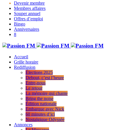
Devenir membre
Membres affaires
Souper annuel
Offres d’emploi
Bingo
Anniversaires
Accueil
Grille horaire
Rediffusion
Élections 2025
Debout, c’est l’heure
Entre-nous
Le retour
La mémoire qui chante
Bring the noise
Édition nationale
Embarque avec Nick
60 minutes d’ici
Nostalgique Odyssée
Annonces
Le Messager