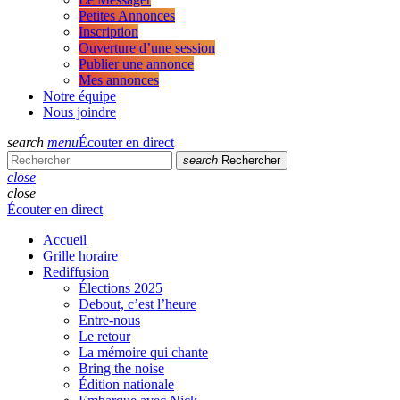
Petites Annonces
Inscription
Ouverture d’une session
Publier une annonce
Mes annonces
Notre équipe
Nous joindre
search
menu
Écouter en direct
search
Rechercher
close
close
Écouter en direct
Accueil
Grille horaire
Rediffusion
Élections 2025
Debout, c’est l’heure
Entre-nous
Le retour
La mémoire qui chante
Bring the noise
Édition nationale