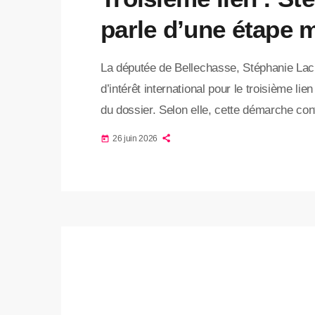
parle d’une étape m
La députée de Bellechasse, Stéphanie Lac
d’intérêt international pour le troisième 
du dossier. Selon elle, cette démarche con
des intentions politiques. L’appel d’intérêt 
26 juin 2026
today
spécialisées en construction, en investiss
d’infrastructure. La période de dépôt est 