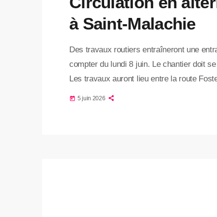
Circulation en alte
à Saint-Malachie
Des travaux routiers entraîneront une entr
compter du lundi 8 juin. Le chantier doit s
Les travaux auront lieu entre la route Foste
s’agit d’une réfection de ponceaux, une in
5 juin 2026
today
la route et prévenir une détérioration de 