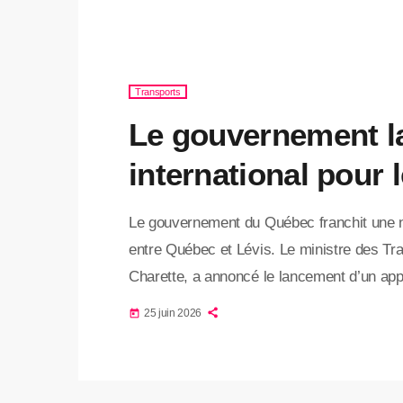
Transports
Le gouvernement la
international pour l
Le gouvernement du Québec franchit une no
entre Québec et Lévis. Le ministre des Tran
Charette, a annoncé le lancement d’un appel
privées spécialisées en construction et e
25 juin 2026
today
réalisation d’un nouveau lien interrives à 
privé au développement et au financement