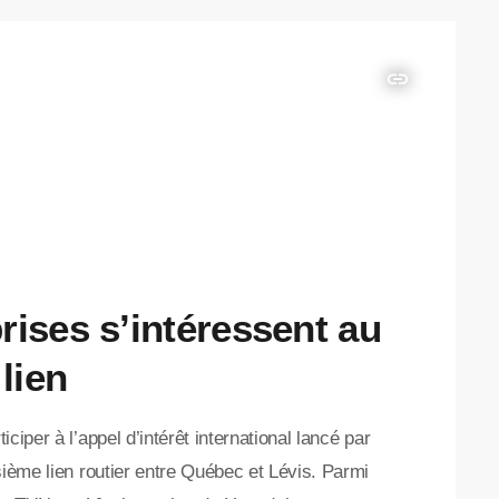
insert_link
rises s’intéressent au
lien
iper à l’appel d’intérêt international lancé par
sième lien routier entre Québec et Lévis. Parmi