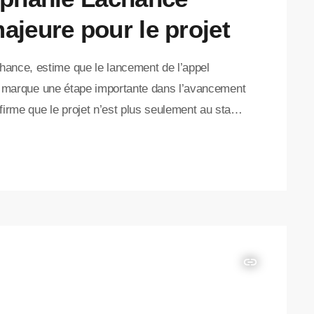
ajeure pour le projet
hance, estime que le lancement de l’appel
lien marque une étape importante dans l’avancement
firme que le projet n’est plus seulement au stade
vise à mesurer l’intérêt d’entreprises privées
ement et en réalisation de grands projets
prévue sur 45 […]
insert_link