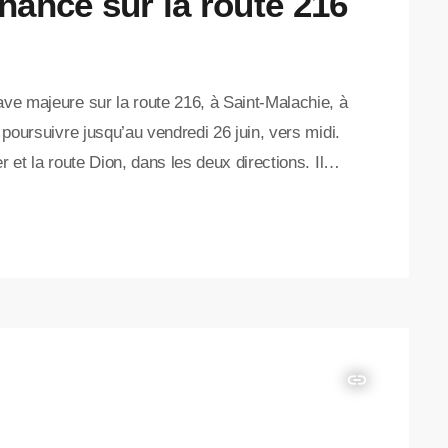
rnance sur la route 216
ave majeure sur la route 216, à Saint-Malachie, à
e poursuivre jusqu’au vendredi 26 juin, vers midi.
r et la route Dion, dans les deux directions. Il
tervention importante pour assurer le drainage de
la chaussée. Pendant […]
insert_link