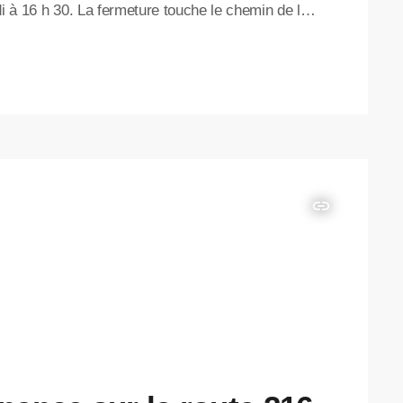
di à 16 h 30. La fermeture touche le chemin de la
in. La circulation est interrompue dans les deux
st. L’intervention vise à permettre […]
insert_link