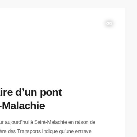
insert_link
re d’un pont
t-Malachie
ur aujourd’hui à Saint-Malachie en raison de
tère des Transports indique qu’une entrave