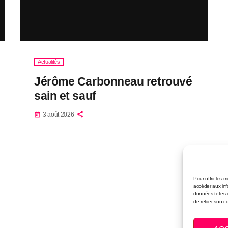
Actualités
Jérôme Carbonneau retrouvé
sain et sauf
3 août 2026
today
Pour offrir les 
accéder aux inf
données telles 
de retirer son c