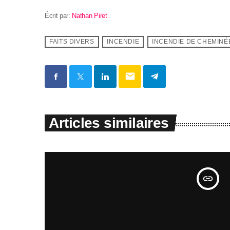
Écrit par:
Nathan Piret
FAITS DIVERS
INCENDIE
INCENDIE DE CHEMINÉ
email
Articles similaires
insert_link