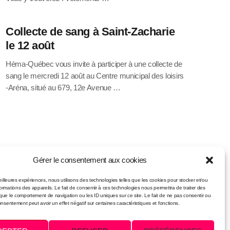
Collecte de sang à Saint-Zacharie
le 12 août
Héma-Québec vous invite à participer à une collecte de
sang le mercredi 12 août au Centre municipal des loisirs
-Aréna, situé au 679, 12e Avenue …
Gérer le consentement aux cookies
meilleures expériences, nous utilisons des technologies telles que les cookies pour stocker et/ou
ormations des appareils. Le fait de consentir à ces technologies nous permettra de traiter des
que le comportement de navigation ou les ID uniques sur ce site. Le fait de ne pas consentir ou
onsentement peut avoir un effet négatif sur certaines caractéristiques et fonctions.