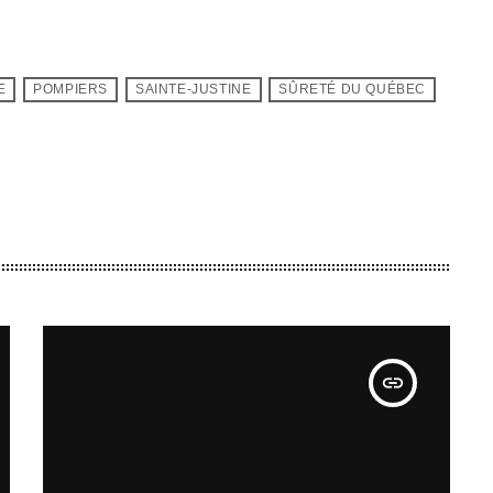
E
POMPIERS
SAINTE-JUSTINE
SÛRETÉ DU QUÉBEC
insert_link