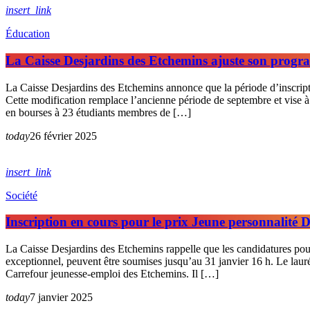
insert_link
Éducation
La Caisse Desjardins des Etchemins ajuste son progr
La Caisse Desjardins des Etchemins annonce que la période d’inscrip
Cette modification remplace l’ancienne période de septembre et vise à 
en bourses à 23 étudiants membres de […]
today
26 février 2025
insert_link
Société
Inscription en cours pour le prix Jeune personnalité 
La Caisse Desjardins des Etchemins rappelle que les candidatures pou
exceptionnel, peuvent être soumises jusqu’au 31 janvier 16 h. Le lauré
Carrefour jeunesse-emploi des Etchemins. Il […]
today
7 janvier 2025