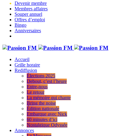
Devenir membre
Membres affaires
Souper annuel
Offres d’emploi
Bingo
Anniversaires
Accueil
Grille horaire
Rediffusion
Élections 2025
Debout, c’est l’heure
Entre-nous
Le retour
La mémoire qui chante
Bring the noise
Édition nationale
Embarque avec Nick
60 minutes d’ici
Nostalgique Odyssée
Annonces
Le Messager