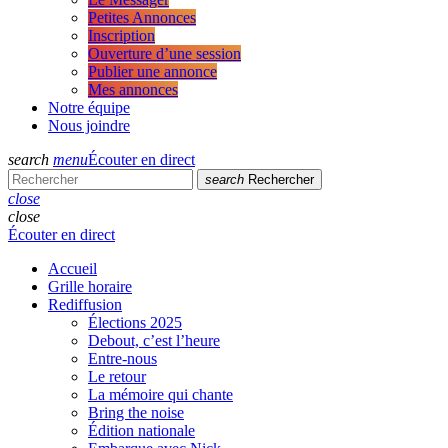
Petites Annonces
Inscription
Ouverture d’une session
Publier une annonce
Mes annonces
Notre équipe
Nous joindre
search
menu
Écouter en direct
search
Rechercher
close
close
Écouter en direct
Accueil
Grille horaire
Rediffusion
Élections 2025
Debout, c’est l’heure
Entre-nous
Le retour
La mémoire qui chante
Bring the noise
Édition nationale