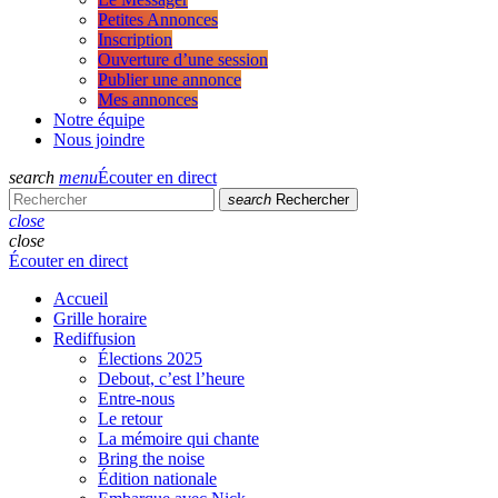
Petites Annonces
Inscription
Ouverture d’une session
Publier une annonce
Mes annonces
Notre équipe
Nous joindre
search
menu
Écouter en direct
search
Rechercher
close
close
Écouter en direct
Accueil
Grille horaire
Rediffusion
Élections 2025
Debout, c’est l’heure
Entre-nous
Le retour
La mémoire qui chante
Bring the noise
Édition nationale