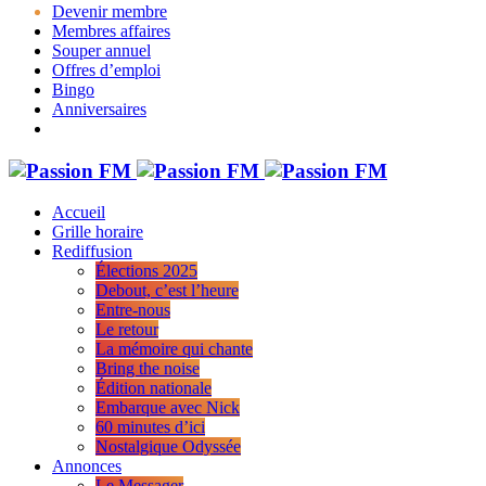
Devenir membre
Membres affaires
Souper annuel
Offres d’emploi
Bingo
Anniversaires
Accueil
Grille horaire
Rediffusion
Élections 2025
Debout, c’est l’heure
Entre-nous
Le retour
La mémoire qui chante
Bring the noise
Édition nationale
Embarque avec Nick
60 minutes d’ici
Nostalgique Odyssée
Annonces
Le Messager