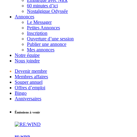
Embarque avec Nick
60 minutes d’ici
Nostalgique Odyssée
Annonces
Le Messager
Petites Annonces
Inscription
Ouverture d’une session
Publier une annonce
Mes annonces
Notre équipe
Nous joindre
Devenir membre
Membres affaires
Souper annuel
Offres d’emploi
Bingo
Anniversaires
Émissions à venir
RE:WIND