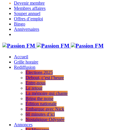
Devenir membre
Membres affaires
Souper annuel
Offres d’emploi
Bingo
Anniversaires
Accueil
Grille horaire
Rediffusion
Élections 2025
Debout, c’est l’heure
Entre-nous
Le retour
La mémoire qui chante
Bring the noise
Édition nationale
Embarque avec Nick
60 minutes d’ici
Nostalgique Odyssée
Annonces
Le Messager