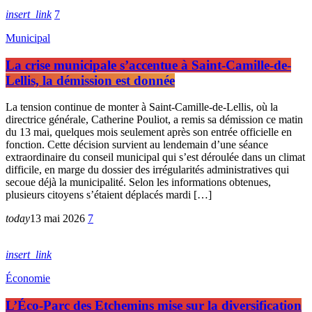
insert_link
7
Municipal
La crise municipale s’accentue à Saint-Camille-de-
Lellis, la démission est donnée
La tension continue de monter à Saint-Camille-de-Lellis, où la
directrice générale, Catherine Pouliot, a remis sa démission ce matin
du 13 mai, quelques mois seulement après son entrée officielle en
fonction. Cette décision survient au lendemain d’une séance
extraordinaire du conseil municipal qui s’est déroulée dans un climat
difficile, en marge du dossier des irrégularités administratives qui
secoue déjà la municipalité. Selon les informations obtenues,
plusieurs citoyens s’étaient déplacés mardi […]
today
13 mai 2026
7
insert_link
Économie
L’Éco-Parc des Etchemins mise sur la diversification