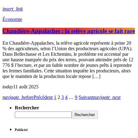
insert_link
Économie
Chaudière-Appalaches : la relève agricole se fait rare
En Chaudière-Appalaches, la relève agricole représente à peine 20
% des agriculteurs, selon l’Union des producteurs agricoles (UPA).
Dans Bellechasse et Les Etchemins, le problème est accentué par
une hausse marquée du prix des terres, pouvant atteindre près de 12
776 $ l’hectare, et par un faible nombre de jeunes prêts à reprendre
les fermes familiales. Cette situation inquiète les producteurs, alors
que le maintien de la production locale repose […]
today
11 août 2025
navigate_before
Précédent
1
2
3
4
…
9
Suivant
navigate_next
Rechercher
Rechercher
Publicité