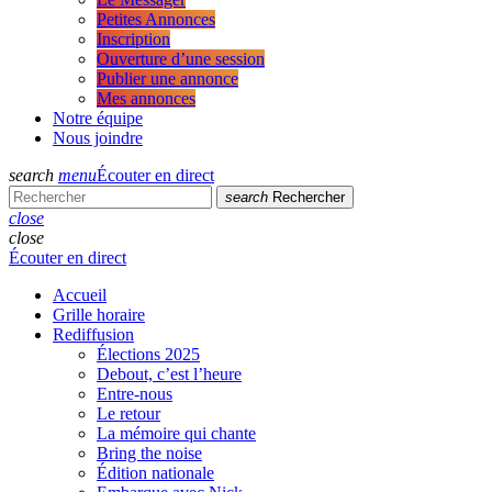
Petites Annonces
Inscription
Ouverture d’une session
Publier une annonce
Mes annonces
Notre équipe
Nous joindre
search
menu
Écouter en direct
search
Rechercher
close
close
Écouter en direct
Accueil
Grille horaire
Rediffusion
Élections 2025
Debout, c’est l’heure
Entre-nous
Le retour
La mémoire qui chante
Bring the noise
Édition nationale